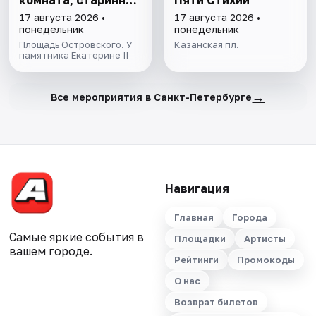
комната, старинный
Пяти Стихий
парк
17 августа 2026 •
17 августа 2026 •
понедельник
понедельник
Площадь Островского. У
Казанская пл.
памятника Екатерине II
→
Все мероприятия в Санкт-Петербурге
Навигация
Главная
Города
Самые яркие события в
Площадки
Артисты
вашем городе.
Рейтинги
Промокоды
О нас
Возврат билетов