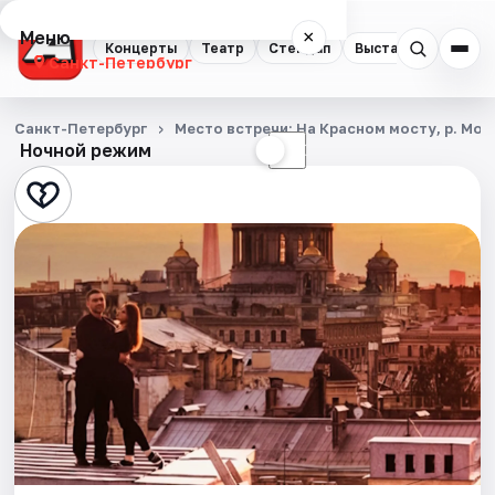
Меню
×
Концерты
Театр
Стендап
Выставки
Квест
Санкт-Петербург
Концерты
Санкт-Петербург
Место встречи: На Красном мосту, р. Мой
Ночной режим
☀
☾
Театр
Стендап
Выставки
Квесты
Экскурсии
Спорт
События