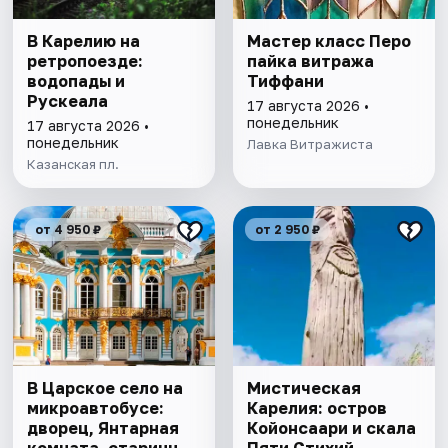
В Карелию на
Мастер класс Перо
ретропоезде:
пайка витража
водопады и
Тиффани
Рускеала
17 августа 2026 •
понедельник
17 августа 2026 •
понедельник
Лавка Витражиста
Казанская пл.
от 4 950 ₽
от 2 950 ₽
В Царское село на
Мистическая
микроавтобусе:
Карелия: остров
дворец, Янтарная
Койонсаари и скала