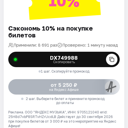
10%
Сэкономь 10% на покупке
билетов
Применили: 8 691 раз
Проверено: 1 минуту назад
DX749988
Скопировать
1 шаг. Скопируйте промокод
от 5 250 ₽
на Яндекс Афише
2 шаг. Выберите билет и примените промокод
до оплаты
Реклама. ООО "ЯНДЕКС МУЗЫКА", ИНН: 9705121040 erid:
25H8d7vbP8SRTvHZrUcdLB
Действует до 30 сентября 2026
при покупке билетов от 3 000 ₽ на это мероприятие на Яндекс
Афише!