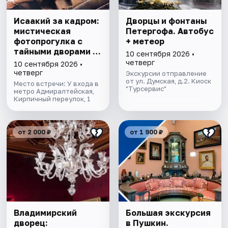
Исаакий за кадром:
Дворцы и фонтаны
мистическая
Петергофа. Автобус
фотопрогулка с
+ метеор
тайными дворами и
10 сентября 2026 •
колоннадой
четверг
10 сентября 2026 •
четверг
Экскурсии отправление
от ул. Думская, д.2. Киоск
Место встречи: У входа в
"Турсервис"
метро Адмиралтейская,
Кирпичный переулок, 1
от 2 000 ₽
от 1 900 ₽
Владимирский
Большая экскурсия
дворец:
в Пушкин.