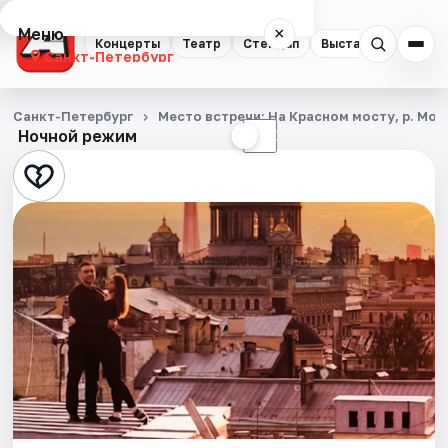
Меню
×
Концерты
Театр
Стендап
Выставки
Квест
Санкт-Петербург
Концерты
Санкт-Петербург
Место встречи: На Красном мосту, р. Мой
Ночной режим
☀
☾
Театр
Стендап
Выставки
Квесты
Экскурсии
Спорт
События