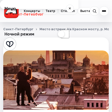
Меню
×
Концерты
Театр
Стендап
Выставки
Квест
Санкт-Петербург
Концерты
Санкт-Петербург
Место встречи: На Красном мосту, р. Мой
Ночной режим
☀
☾
Театр
Стендап
Выставки
Квесты
Экскурсии
Спорт
События