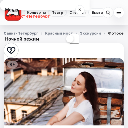
Меню
×
Концерты
Театр
Стендап
Выставки
Квест
Санкт-Петербург
Концерты
Санкт-Петербург
Красный мост
Экскурсии
Фотосесси
Ночной режим
☀
☾
Театр
Стендап
6+
Выставки
Квесты
Экскурсии
Спорт
События