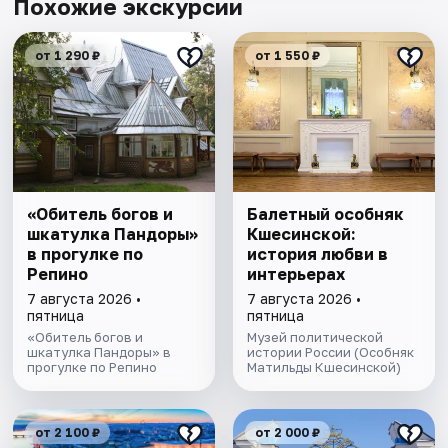
Похожие экскурсии
от 1 290 ₽
от 1 550 ₽
«Обитель богов и
Балетный особняк
шкатулка Пандоры»
Кшесинской:
в прогулке по
история любви в
Репино
интерьерах
7 августа 2026 •
7 августа 2026 •
пятница
пятница
«Обитель богов и
Музей политической
шкатулка Пандоры» в
истории России (Особняк
прогулке по Репино
Матильды Кшесинской)
от 2 100 ₽
от 2 000 ₽