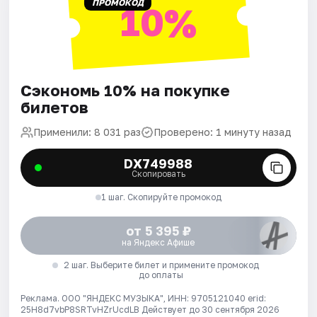
ПРОМОКОД
10%
Сэкономь 10% на покупке
билетов
Применили: 8 031 раз
Проверено: 1 минуту назад
DX749988
Скопировать
1 шаг. Скопируйте промокод
от 5 395 ₽
на Яндекс Афише
2 шаг. Выберите билет и примените промокод
до оплаты
Реклама. ООО "ЯНДЕКС МУЗЫКА", ИНН: 9705121040 erid:
25H8d7vbP8SRTvHZrUcdLB
Действует до 30 сентября 2026