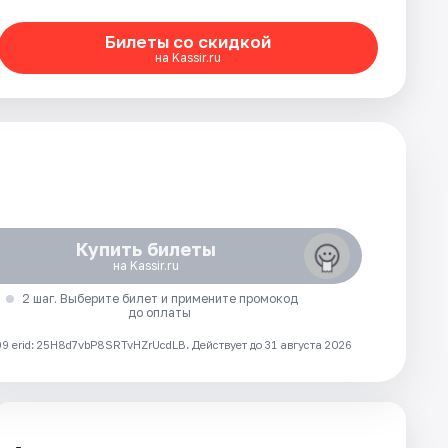
Билеты со скидкой
на Kassir.ru
Купить билеты
на Kassir.ru
2 шаг. Выберите билет и примените промокод
до оплаты
 erid: 25H8d7vbP8SRTvHZrUcdLB.
Действует до 31 августа 2026