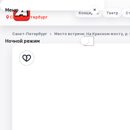
Меню
×
Концерты
Театр
С
Санкт-Петербург
Концерты
Санкт-Петербург
Место встречи: На Красном мосту, р.
Ночной режим
☀
☾
Театр
Стендап
Выставки
Квесты
Экскурсии
Спорт
События