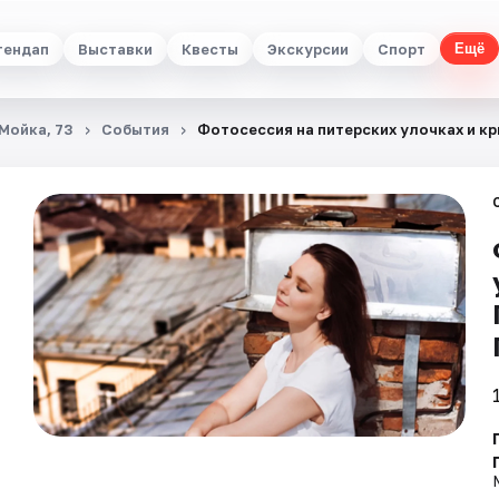
тендап
Выставки
Квесты
Экскурсии
Спорт
Ещё
 Мойка, 73
События
Фотосессия на питерских улочках и кр