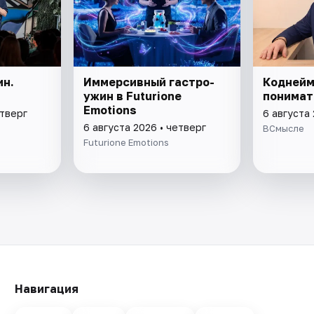
ин.
Иммерсивный гастро-
Коднейм
ужин в Futurione
понимат
Emotions
етверг
6 августа 
6 августа 2026 • четверг
ВСмысле
Futurione Emotions
Навигация