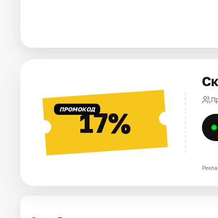
Города
Площадки
Артисты
Ск
Рейтинги
П
ПРОМОКОД
17%
Рекла