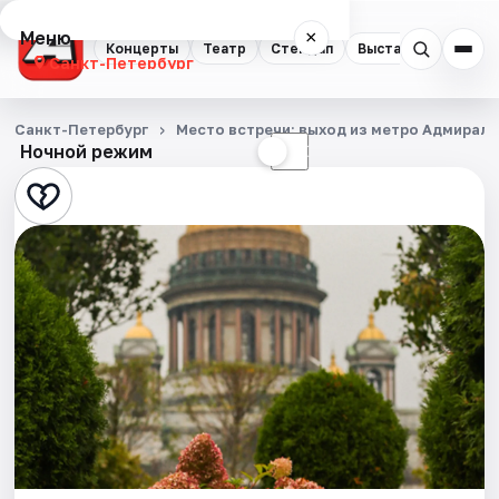
Меню
×
Концерты
Театр
Стендап
Выставки
Квест
Санкт-Петербург
Концерты
Санкт-Петербург
Место встречи: выход из метро Адмирал
Ночной режим
☀
☾
Театр
Стендап
Выставки
Квесты
Экскурсии
Спорт
События