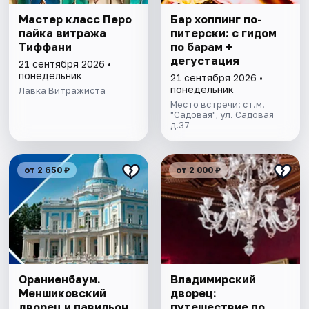
Мастер класс Перо
Бар хоппинг по-
пайка витража
питерски: с гидом
Тиффани
по барам +
дегустация
21 сентября 2026 •
понедельник
21 сентября 2026 •
понедельник
Лавка Витражиста
Место встречи: ст.м.
"Садовая", ул. Садовая
д.37
от 2 650 ₽
от 2 000 ₽
Ораниенбаум.
Владимирский
Меншиковский
дворец:
дворец и павильон
путешествие по