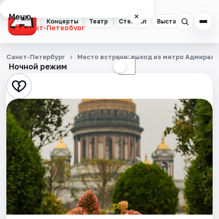
Меню
×
Концерты
Театр
Стендап
Выставки
Квест
Санкт-Петербург
Концерты
Санкт-Петербург
Место встречи: выход из метро Адмирал
Ночной режим
☀
☾
Театр
Стендап
Выставки
Квесты
Экскурсии
Спорт
События