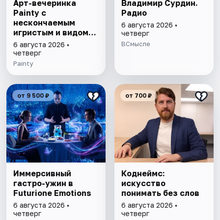
Арт-вечеринка
Владимир Сурдин.
Painty с
Радио
нескончаемым
6 августа 2026 •
игристым и видом
четверг
на Театр им. Андрея
ВСмысле
6 августа 2026 •
Миронова
четверг
Painty
от 9 500 ₽
от 700 ₽
Иммерсивный
Коднеймс:
гастро-ужин в
искусство
Futurione Emotions
понимать без слов
6 августа 2026 •
6 августа 2026 •
четверг
четверг