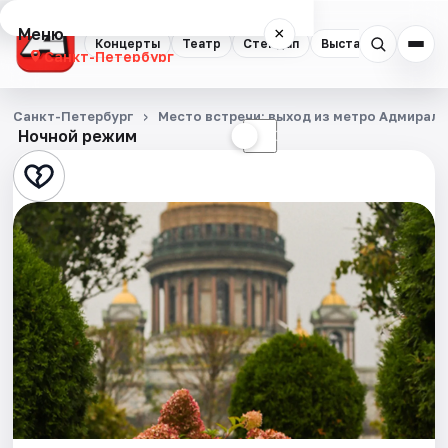
Меню
×
Концерты
Театр
Стендап
Выставки
Квест
Санкт-Петербург
Концерты
Санкт-Петербург
Место встречи: выход из метро Адмирал
Ночной режим
☀
☾
Театр
Стендап
Выставки
Квесты
Экскурсии
Спорт
События