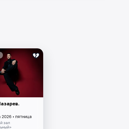
Лазарев.
 2026 • пятница
й зал
ьный»