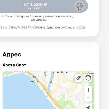
от 1 200 ₽
на Kassir.ru
2 шаг. Выберите билет и примените промокод
до оплаты
 erid: 25H8d7vbP8SRTvHZrUcdLB.
Действует до 31 августа 2026
Адрес
Хоста Спот