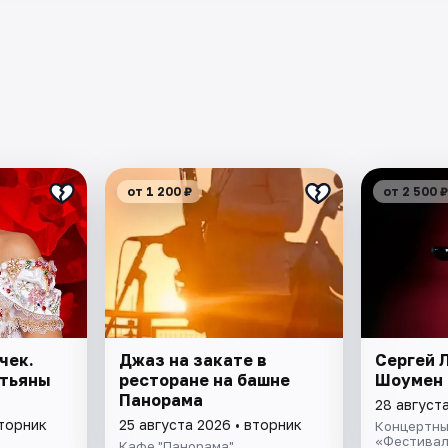
от 1 200 ₽
от 2 500 ₽
чек.
Джаз на закате в
Сергей 
атьяны
ресторане на башне
Шоумен
Панорама
28 августа
вторник
25 августа 2026 • вторник
Концертны
«Фестивал
Кафе "Панорама"