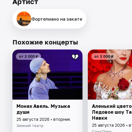
Артист
Фортепиано на закате
Похожие концерты
от 2 000 ₽
от 2 000 ₽
Монах Авель. Музыка
Аленький цвето
души
Ледовое шоу Т
Навки
25 августа 2026 • вторник
25 августа 2026 • 
Зимний театр
Сочи Парк