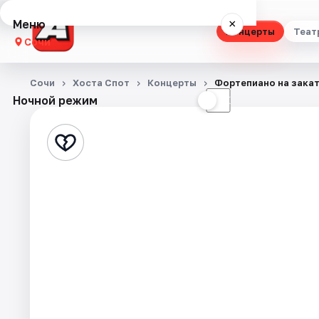
Меню
×
Концерты
Теат
Сочи
Концерты
Сочи
Хоста Спот
Концерты
Фортепиано на зака
Ночной режим
☀
☾
Театр
Стендап
Выставки
Квесты
Экскурсии
Спорт
События