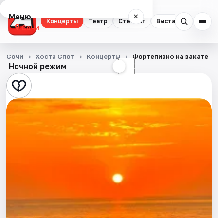
Меню
×
Концерты
Театр
Стендап
Выставки
Квест
Сочи
Концерты
Сочи
Хоста Спот
Концерты
Фортепиано на закате
Ночной режим
☀
☾
Театр
Стендап
Выставки
Квесты
Экскурсии
Спорт
События