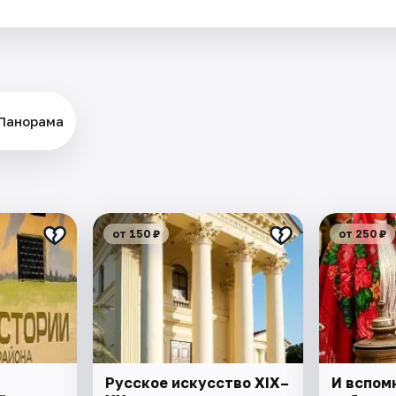
.
 Панорама
от 150 ₽
от 250 ₽
Русское искусство XIX–
И вспом