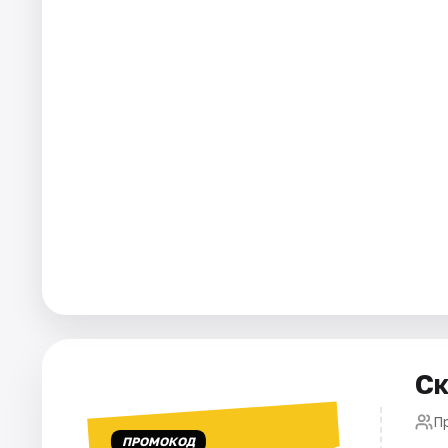
Города
Площадки
Артисты
Рейтинги
Ск
П
ПРОМОКОД