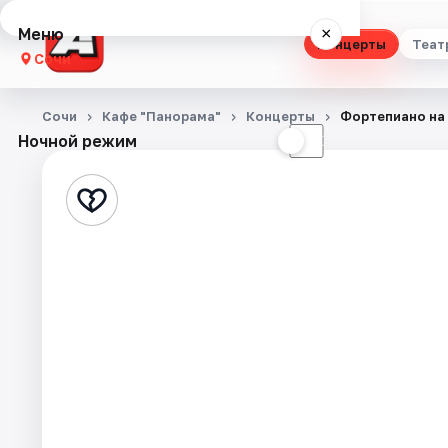
Меню
×
Концерты
Теат
Сочи
Концерты
Сочи
Кафе "Панорама"
Концерты
Фортепиано на
Ночной режим
☀
☾
Театр
Стендап
Выставки
Квесты
Экскурсии
Спорт
События