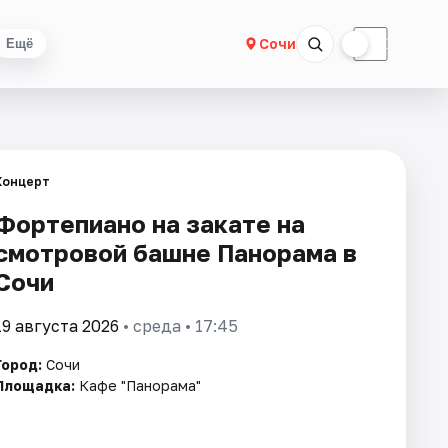
☀
☾
Сочи
Ещё
Концерт
Фортепиано на закате на
смотровой башне Панорама в
Сочи
19 августа 2026
• среда • 17:45
Город:
Сочи
Площадка:
Кафе "Панорама"