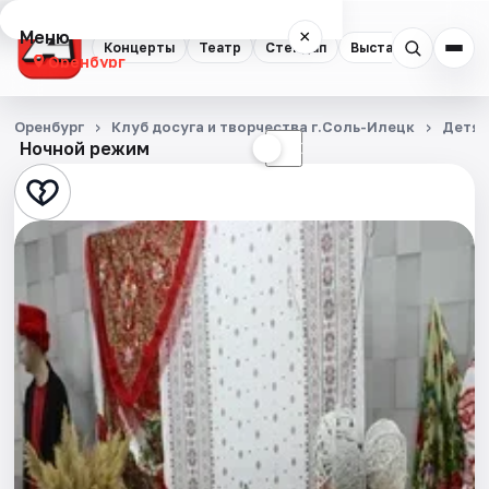
Меню
×
Концерты
Театр
Стендап
Выставки
Квест
Оренбург
Концерты
Оренбург
Клуб досуга и творчества г.Соль-Илецк
Детя
Ночной режим
☀
☾
Театр
Стендап
Выставки
Квесты
Экскурсии
Спорт
События