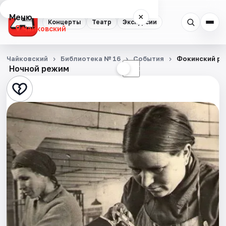
Меню
×
Концерты
Театр
Экскурсии
Чайковский
Концерты
Чайковский
Библиотека № 16
События
Фокинский рай
Ночной режим
☀
☾
Театр
Экскурсии
События
Города
Площадки
Артисты