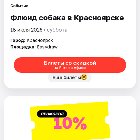
Событие
Флюид собака в Красноярске
Города
18 июля 2026
• суббота
Площадки
Город:
Красноярск
Артисты
Площадка:
Easydraw
Рейтинги
Билеты со скидкой
на Яндекс Афише
Еще билеты
ПРОМОКОД
10%