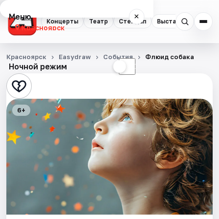
Меню
×
Концерты
Театр
Стендап
Выставки
Квест
Красноярск
Концерты
Красноярск
Easydraw
События
Флюид собака
Ночной режим
☀
☾
Театр
Стендап
6+
Выставки
Квесты
Экскурсии
Спорт
События