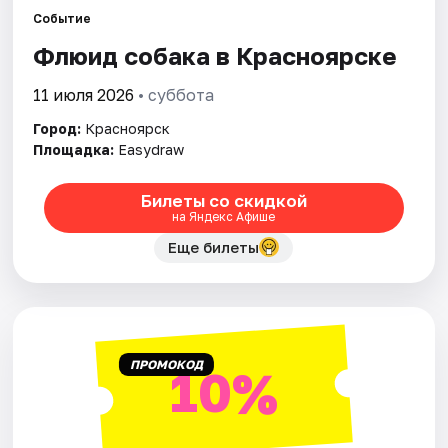
Событие
Флюид собака в Красноярске
Города
11 июля 2026
• суббота
Площадки
Город:
Красноярск
Артисты
Площадка:
Easydraw
Рейтинги
Билеты со скидкой
на Яндекс Афише
Еще билеты
ПРОМОКОД
10%