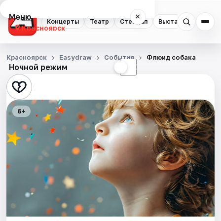
Меню
×
Концерты
Театр
Стендап
Выставки
Квест
Красноярск
Концерты
Красноярск
Easydraw
События
Флюид собака
Ночной режим
☀
☾
Театр
Стендап
6+
Выставки
Квесты
Экскурсии
Спорт
События