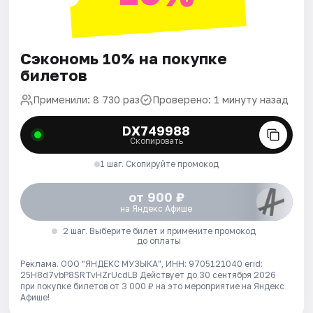
Сэкономь 10% на покупке
билетов
Применили: 8 730 раз
Проверено: 1 минуту назад
DX749988
Скопировать
1 шаг. Скопируйте промокод
от 900 ₽
на Яндекс Афише
2 шаг. Выберите билет и примените промокод
до оплаты
Реклама. ООО "ЯНДЕКС МУЗЫКА", ИНН: 9705121040 erid:
25H8d7vbP8SRTvHZrUcdLB
Действует до 30 сентября 2026
при покупке билетов от 3 000 ₽ на это мероприятие на Яндекс
Афише!