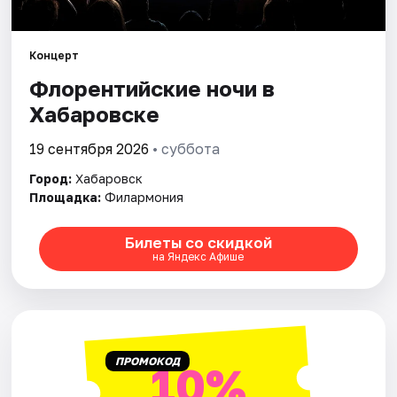
Города
Площадки
Концерт
Флорентийские ночи в
Артисты
Хабаровске
Рейтинги
19 сентября 2026
• суббота
Город:
Хабаровск
Площадка:
Филармония
Билеты со скидкой
на Яндекс Афише
ПРОМОКОД
10%