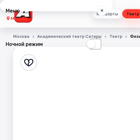
Меню
×
Концерты
Театр
Москва
Концерты
Москва
Академический театр Сатиры
Театр
Физ
Ночной режим
☀
☾
Театр
Стендап
Выставки
Квесты
Экскурсии
Спорт
События