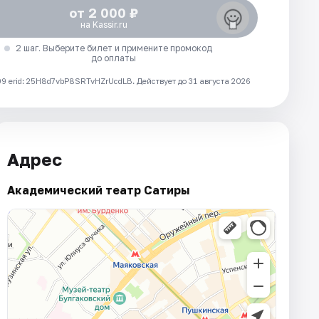
от 2 000 ₽
на Kassir.ru
2 шаг. Выберите билет и примените промокод
до оплаты
 erid: 25H8d7vbP8SRTvHZrUcdLB.
Действует до 31 августа 2026
Адрес
Академический театр Сатиры