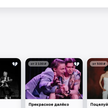
.
от 2 100 ₽
от 500 ₽
Прекрасное далёко
Поцелуй