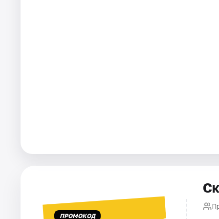
Города
Площадки
Артисты
Рейтинги
Ск
П
ПРОМОКОД