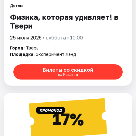
Детям
Физика, которая удивляет! в
Города
Твери
Площадки
25 июля 2026
• суббота • 10:00
Артисты
Город:
Тверь
Площадка:
Эксперимент Лэнд
Рейтинги
Билеты со скидкой
на Kassir.ru
ПРОМОКОД
17%