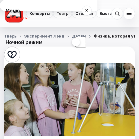
Меню
×
Концерты
Театр
Стендап
Выставки
Квест
Тверь
Концерты
Тверь
Эксперимент Лэнд
Детям
Физика, которая уди
Ночной режим
☀
☾
Театр
Стендап
Выставки
Квесты
Экскурсии
Спорт
События