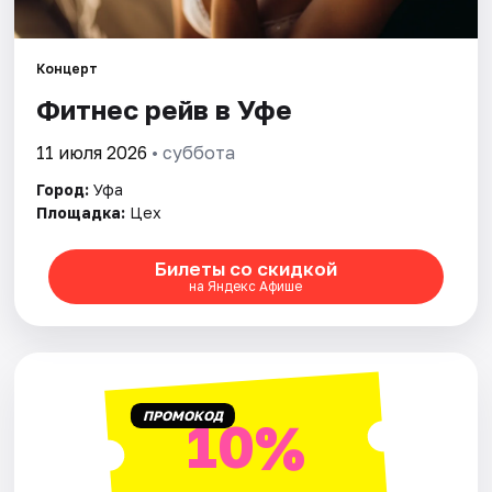
Города
Площадки
Концерт
Фитнес рейв в Уфе
Артисты
11 июля 2026
• суббота
Рейтинги
Город:
Уфа
Площадка:
Цех
Билеты со скидкой
на Яндекс Афише
ПРОМОКОД
10%