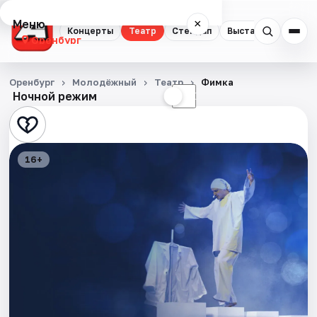
Меню
×
Концерты
Театр
Стендап
Выставки
Квест
Оренбург
Концерты
Оренбург
Молодёжный
Театр
Фимка
Ночной режим
☀
☾
Театр
Стендап
16+
Выставки
Квесты
Экскурсии
Спорт
События