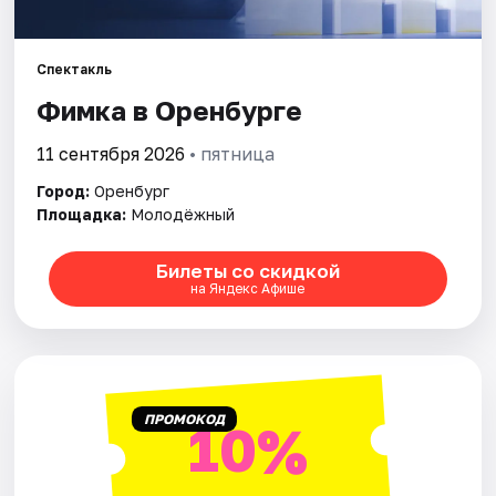
Города
Спектакль
Фимка в Оренбурге
Площадки
11 сентября 2026
• пятница
Артисты
Город:
Оренбург
Рейтинги
Площадка:
Молодёжный
Билеты со скидкой
на Яндекс Афише
ПРОМОКОД
10%