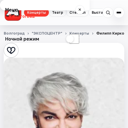
Меню
×
Концерты
Театр
Стендап
Выставки
Квест
Волгоград
Концерты
Волгоград
"ЭКСПОЦЕНТР"
Концерты
Филипп Киркор
Ночной режим
☀
☾
Театр
Стендап
Выставки
Квесты
Экскурсии
Спорт
События