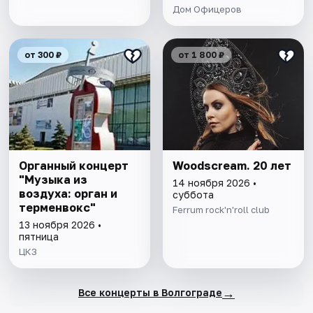
Дом Офицеров
от 300 ₽
от 1 800 ₽
Органный концерт
Woodscream. 20 лет
"Музыка из
14 ноября 2026 •
воздуха: орган и
суббота
терменвокс"
Ferrum rock'n'roll club
13 ноября 2026 •
пятница
ЦКЗ
→
Все концерты в Волгограде