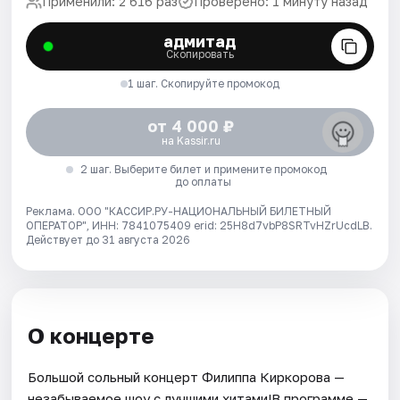
Применили: 2 616 раз
Проверено: 1 минуту назад
адмитад
Скопировать
1 шаг. Скопируйте промокод
от 4 000 ₽
на Kassir.ru
2 шаг. Выберите билет и примените промокод
до оплаты
Реклама. ООО "КАССИР.РУ-НАЦИОНАЛЬНЫЙ БИЛЕТНЫЙ
ОПЕРАТОР", ИНН: 7841075409 erid: 25H8d7vbP8SRTvHZrUcdLB.
Действует до 31 августа 2026
О концерте
Большой сольный концерт Филиппа Киркорова —
незабываемое шоу с лучшими хитами!В программе —