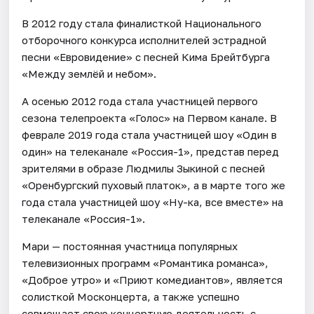
В 2012 году стала финалисткой Национального
отборочного конкурса исполнителей эстрадной
песни «Евровидение» с песней Кима Брейтбурга
«Между землёй и небом».
А осенью 2012 года стала участницей первого
сезона телепроекта «Голос» на Первом канале. В
феврале 2019 года стала участницей шоу «Один в
один» на телеканале «Россия-1», представ перед
зрителями в образе Людмилы Зыкиной с песней
«Оренбургский пуховый платок», а в марте того же
года стала участницей шоу «Ну-ка, все вместе» на
телеканале «Россия-1».
Мари — постоянная участница популярных
телевизионных программ «Романтика романса»,
«Доброе утро» и «Приют комедиантов», является
солисткой Москонцерта, а также успешно
совмещает свою концертную деятельность с