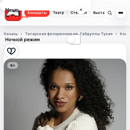
Меню
×
Концерты
Театр
Стендап
Выставки
Квест
Казань
Концерты
Казань
Татарская филармония им. Габдуллы Тукая
Конц
Ночной режим
☀
☾
Театр
Стендап
6+
Выставки
Квесты
Экскурсии
Спорт
События