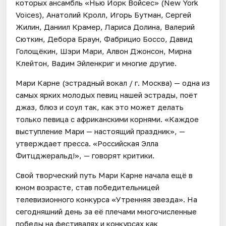
которых ансамбль «Нью Йорк Войсес» (New York
Voices), Анатолий Кролл, Игорь Бутман, Сергей
Жилин, Даниил Крамер, Лариса Долина, Валерий
Сюткин, Дебора Браун, Фабрицио Боссо, Давид
Голощёкин, Шэри Мари, Алвон Джонсон, Мирна
Клейтон, Вадим Эйленкриг и многие другие.
Мари Карне (эстрадный вокал / г. Москва) — одна из
самых ярких молодых певиц нашей эстрады, поёт
джаз, блюз и соул так, как это может делать
только певица с африканскими корнями. «Каждое
выступление Мари — настоящий праздник», —
утверждает пресса. «Российская Элла
Фитцджеральд!», — говорят критики.
Свой творческий путь Мари Карне начала ещё в
юном возрасте, став победительницей
телевизионного конкурса «Утренняя звезда». На
сегодняшний день за её плечами многочисленные
победы на фестивалях и конкурсах как