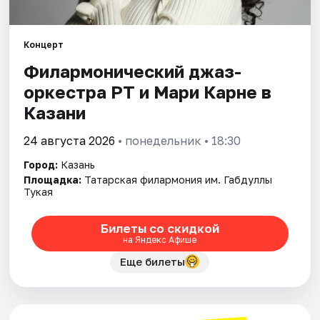
Города
Концерт
Филармонический джаз-
Площадки
оркестра РТ и Мари Карне в
Артисты
Казани
Рейтинги
24 августа 2026
• понедельник • 18:30
Город:
Казань
Площадка:
Татарская филармония им. Габдуллы
Тукая
Билеты со скидкой
на Яндекс Афише
Еще билеты