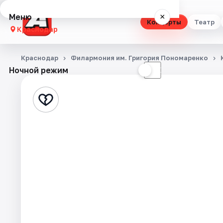
Меню
×
Концерты
Театр
Краснодар
Концерты
Краснодар
Филармония им. Григория Пономаренко
Ночной режим
☀
☾
Театр
Стендап
Выставки
Квесты
Экскурсии
Спорт
События