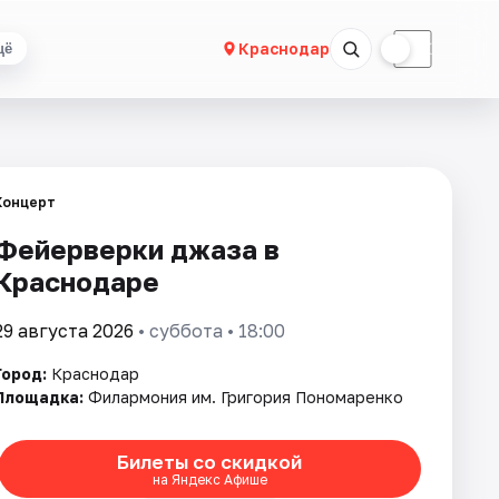
☀
☾
Краснодар
щё
Концерт
Фейерверки джаза в
Краснодаре
29 августа 2026
• суббота • 18:00
Город:
Краснодар
Площадка:
Филармония им. Григория Пономаренко
Билеты со скидкой
на Яндекс Афише