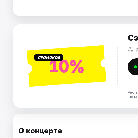
Города
Площадки
Сэ
Артисты
П
ПРОМОКОД
10%
Рейтинги
Рекла
это м
О концерте