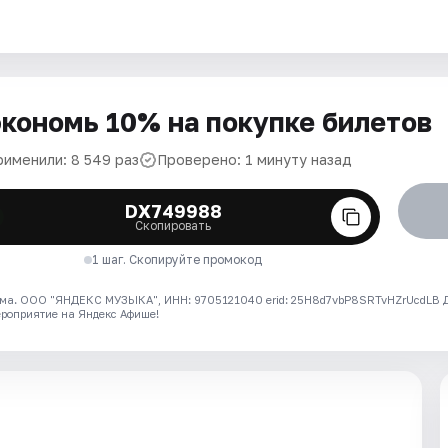
кономь 10% на покупке билетов
рименили: 8 549 раз
Проверено: 1 минуту назад
DX749988
Скопировать
1 шаг. Скопируйте промокод
ма. ООО "ЯНДЕКС МУЗЫКА", ИНН: 9705121040 erid: 25H8d7vbP8SRTvHZrUcdLB
ероприятие на Яндекс Афише!