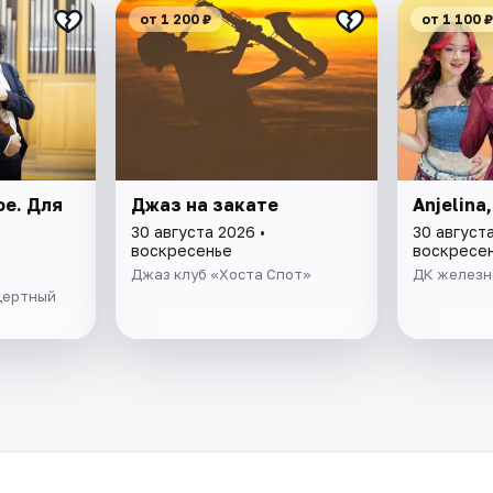
от 1 200 ₽
от 1 100 ₽
е. Для
Джаз на закате
Anjelina
30 августа 2026 •
30 августа
воскресенье
воскресе
Джаз клуб «Хоста Спот»
ДК железн
цертный