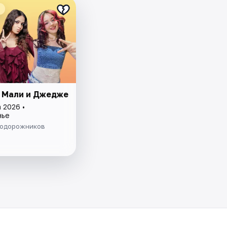
, Мали и Джедже
 2026 •
нье
одорожников