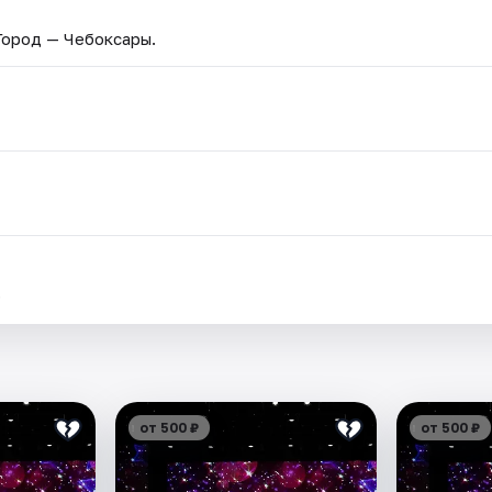
 Город — Чебоксары.
.
от 500 ₽
от 500 ₽