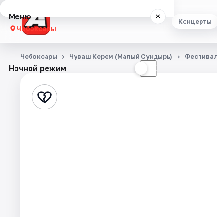
Меню
×
Концерты
Чебоксары
Концерты
Чебоксары
Чуваш Керем (Малый Сундырь)
Фестива
Ночной режим
☀
☾
Театр
Стендап
Выставки
Экскурсии
События
Города