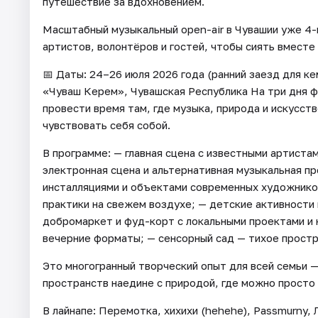
путешествие за вдохновением.
Масштабный музыкальный open-air в Чувашии уже 4-
артистов, волонтёров и гостей, чтобы сиять вместе
📅 Даты: 24–26 июля 2026 года (ранний заезд для к
«Чуваш Керем», Чувашская Республика На три дня ф
провести время там, где музыка, природа и искусс
чувствовать себя собой.
В программе: — главная сцена с известными артиста
электронная сцена и альтернативная музыкальная п
инсталляциями и объектами современных художников
практики на свежем воздухе; — детские активности
добромаркет и фуд-корт с локальными проектами и 
вечерние форматы; — сенсорный сад — тихое простра
Это многогранный творческий опыт для всей семьи —
пространств наедине с природой, где можно просто 
В лайнапе: Перемотка, хихихи (hehehe), Passmurny,