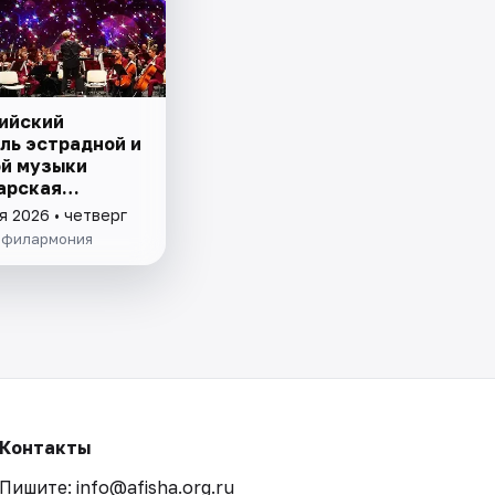
ийский
ль эстрадной и
й музыки
арская
ь"
я 2026 • четверг
 филармония
Контакты
Пишите: info@afisha.org.ru