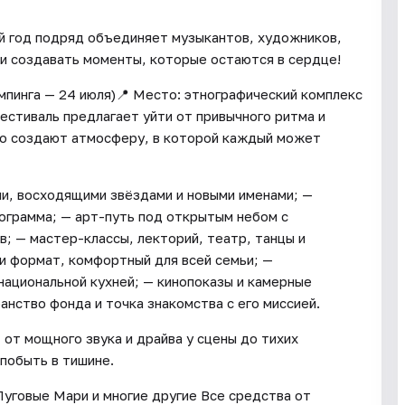
й год подряд объединяет музыкантов, художников,
 и создавать моменты, которые остаются в сердце!
емпинга — 24 июля)📍 Место: этнографический комплекс
естиваль предлагает уйти от привычного ритма и
тво создают атмосферу, в которой каждый может
ми, восходящими звёздами и новыми именами; —
рограмма; — арт-путь под открытым небом с
; — мастер-классы, лекторий, театр, танцы и
 и формат, комфортный для всей семьи; —
национальной кухней; — кинопоказы и камерные
нство фонда и точка знакомства с его миссией.
 от мощного звука и драйва у сцены до тихих
побыть в тишине.
 Луговые Мари и многие другие Все средства от