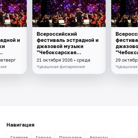
Всероссийский
Всеросс
адной и
фестиваль эстрадной и
фестива
ки
джазовой музыки
джазово
"Чебоксарская
"Чебокс
квинтоль"
квинтол
четверг
21 октября 2026 • среда
29 октябр
ния
Чувашская филармония
Чувашская
Навигация
Главная
Города
Площадки
Артисты