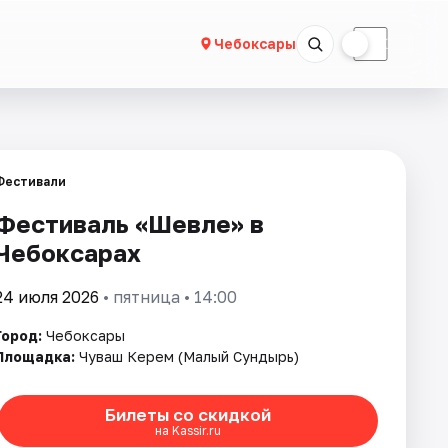
☀
☾
Чебоксары
Фестивали
Фестиваль «Шевле» в
Чебоксарах
24 июля 2026
• пятница • 14:00
Город:
Чебоксары
Площадка:
Чуваш Керем (Малый Сундырь)
Билеты со скидкой
на Kassir.ru