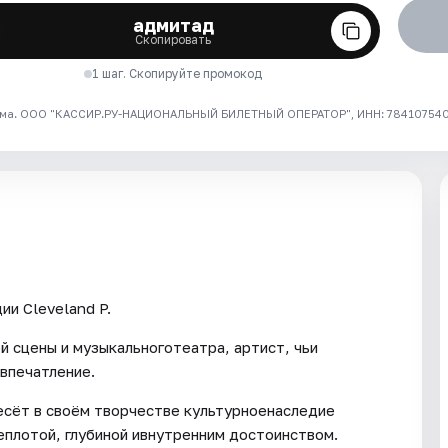
адмитад
Скопировать
1 шаг. Скопируйте промокод
ма. ООО "КАССИР.РУ-НАЦИОНАЛЬНЫЙ БИЛЕТНЫЙ ОПЕРАТОР", ИНН: 7841075409
ии Cleveland P.
й сцены и музыкальноготеатра, артист, чьи
впечатление.
есёт в своём творчестве культурноенаследие
еплотой, глубиной ивнутренним достоинством.