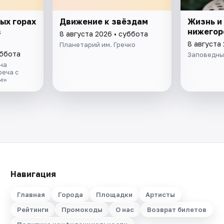
ых горах
Движение к звёздам
Жизнь и
в
нижегор
8 августа 2026 • суббота
8 августа
Планетарий им. Гречко
уббота
Заповедны
на
реча с
м»
Навигация
Главная
Города
Площадки
Артисты
Рейтинги
Промокоды
О нас
Возврат билетов