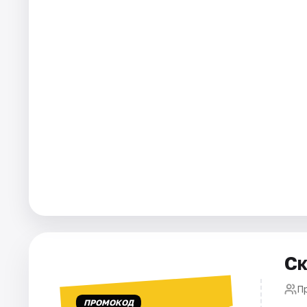
Города
Площадки
Артисты
Рейтинги
Ск
П
ПРОМОКОД