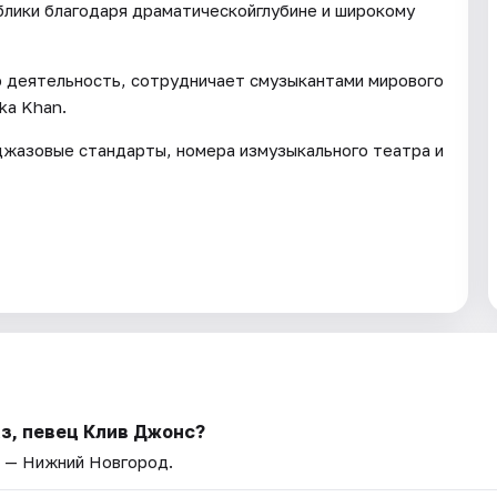
блики благодаря драматическойглубине и широкому
 деятельность, сотрудничает смузыкантами мирового
ka Khan.
джазовые стандарты, номера измузыкального театра и
з, певец Клив Джонс?
д — Нижний Новгород.