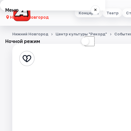
Меню
×
Концерты
Театр
Ст
Нижний Новгород
Концерты
Нижний Новгород
Центр культуры "Рекорд"
Событи
Ночной режим
☀
☾
Театр
Стендап
Выставки
Квесты
Экскурсии
Спорт
События