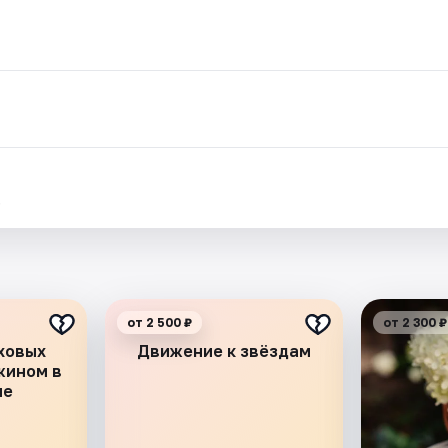
.
от 2 500 ₽
от 2 300 ₽
оховых
Движение к звёздам
жином в
не