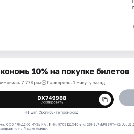
кономь 10% на покупке билетов
рименили: 7 773 раз
Проверено: 1 минуту назад
DX749988
Скопировать
1 шаг. Скопируйте промокод
ма. ООО "ЯНДЕКС МУЗЫКА", ИНН: 9705121040 erid: 25H8d7vbP8SRTvHZrUcdLB
ероприятие на Яндекс Афише!