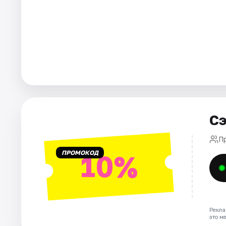
Города
Площадки
Артисты
Рейтинги
Сэ
П
ПРОМОКОД
10%
Рекла
это м