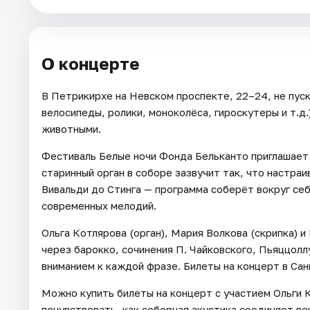
О концерте
В Петрикирхе на Невском проспекте, 22–24, не пус
велосипеды, ролики, моноколёса, гироскутеры и т.д
животными.
Фестиваль Белые ночи Фонда Бельканто приглашает 
старинный орган в соборе зазвучит так, что настра
Вивальди до Стинга — программа соберёт вокруг себ
современных мелодий.
Ольга Котлярова (орган), Мария Волкова (скрипка) 
через барокко, сочинения П. Чайковского, Пьяццоллу
вниманием к каждой фразе. Билеты на концерт в Са
Можно купить билеты на концерт с участием Ольги 
почувствовать, как соборная акустика соединяет ве