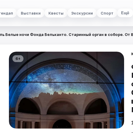
тендап
Выставки
Квесты
Экскурсии
Спорт
Ещё
ь Белые ночи Фонда Бельканто. Старинный орган в соборе. От В
6+