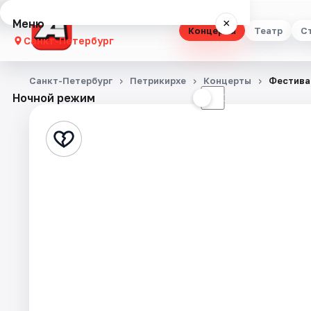
Меню
×
Концерты
Театр
С
Санкт-Петербург
Концерты
Санкт-Петербург
Петрикирхе
Концерты
Фестивал
Ночной режим
☀
☾
Театр
Стендап
Выставки
Квесты
Экскурсии
Спорт
События