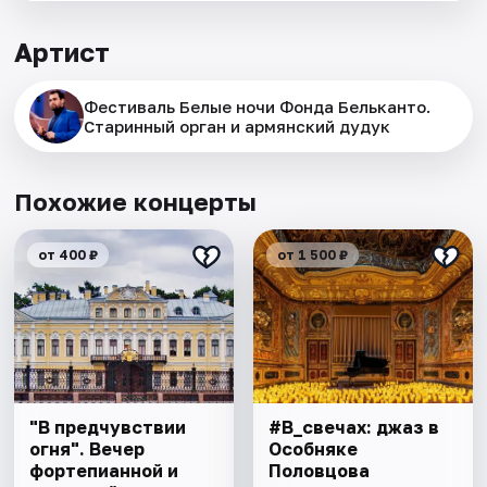
Артист
Фестиваль Белые ночи Фонда Бельканто.
Старинный орган и армянский дудук
Похожие концерты
от 400 ₽
от 1 500 ₽
"В предчувствии
#В_свечах: джаз в
огня". Вечер
Особняке
фортепианной и
Половцова