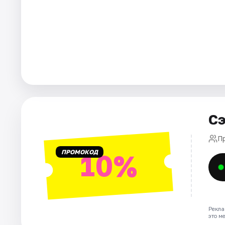
Города
Площадки
Артисты
Рейтинги
Сэ
П
ПРОМОКОД
10%
Рекла
это м