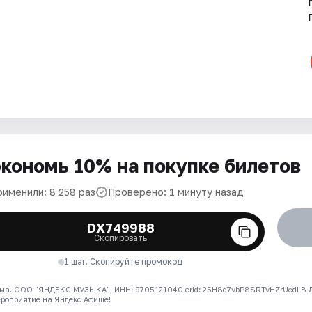
кономь 10% на покупке билетов
рименили: 8 258 раз
Проверено: 1 минуту назад
DX749988
Скопировать
1 шаг. Скопируйте промокод
ма. ООО "ЯНДЕКС МУЗЫКА", ИНН: 9705121040 erid: 25H8d7vbP8SRTvHZrUcdLB
ероприятие на Яндекс Афише!