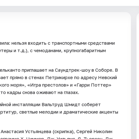
вила: нельзя входить с транспортными средствами
теры и т.д.), с чемоданами, крупногабаритным
ельканто приглашает на Саундтрек-шоу в Соборе. В
ает прямо в стенах Петрикирхе по адресу Невский
кого моря», «Игра престолов» и «Гарри Поттер»
то кадры снова оживают на глазах.
ийной инсталляции Вальтруд Шмидт соберёт
артитур, светлые мелодии и драматические акценты
Анастасия Устьянцева (скрипка), Сергей Николин
рограмме Х. Циммер, Дж. Уильямс, Я. Тьерсен, Дж.