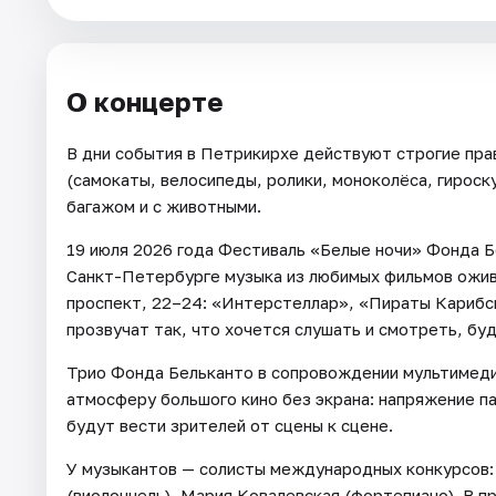
О концерте
В дни события в Петрикирхе действуют строгие пра
(самокаты, велосипеды, ролики, моноколёса, гироску
багажом и с животными.
19 июля 2026 года Фестиваль «Белые ночи» Фонда Б
Санкт-Петербурге музыка из любимых фильмов ожив
проспект, 22–24: «Интерстеллар», «Пираты Карибс
прозвучат так, что хочется слушать и смотреть, буд
Трио Фонда Бельканто в сопровождении мультимед
атмосферу большого кино без экрана: напряжение п
будут вести зрителей от сцены к сцене.
У музыкантов — солисты международных конкурсов: 
(виолончель), Мария Ковалевская (фортепиано). В п