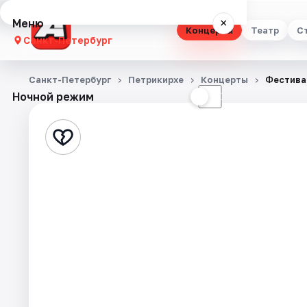
Меню
×
Концерты
Театр
С
Санкт-Петербург
Концерты
Санкт-Петербург
Петрикирхе
Концерты
Фестивал
Ночной режим
☀
☾
Театр
Стендап
Выставки
Квесты
Экскурсии
Спорт
События