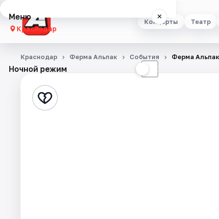
Меню
×
Концерты
Театр
Краснодар
Концерты
Краснодар
Ферма Альпак
События
Ферма Альпа
Ночной режим
☀
☾
Театр
Стендап
Выставки
Квесты
Экскурсии
Спорт
События