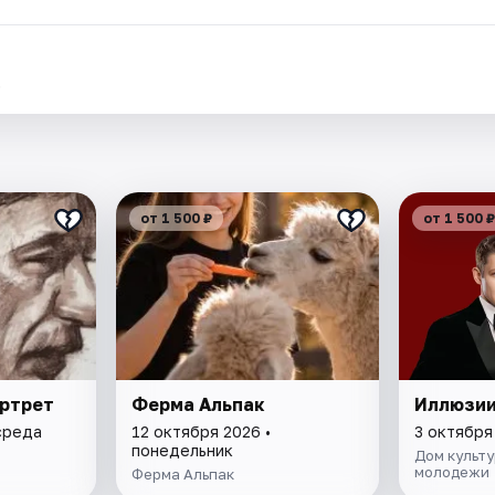
.
от 1 500 ₽
от 1 500 ₽
ртрет
Ферма Альпак
Иллюзии
среда
12 октября 2026 •
3 октября
понедельник
Дом культ
молодежи
Ферма Альпак