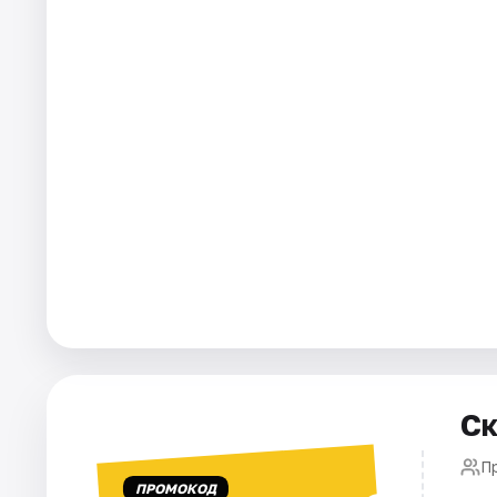
Города
Площадки
Артисты
Рейтинги
Ск
П
ПРОМОКОД