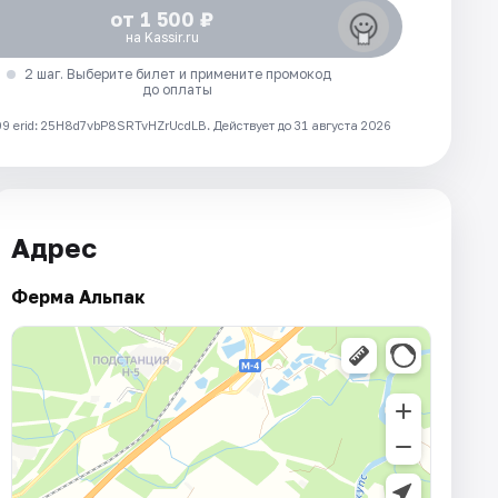
от 1 500 ₽
на Kassir.ru
2 шаг. Выберите билет и примените промокод
до оплаты
 erid: 25H8d7vbP8SRTvHZrUcdLB.
Действует до 31 августа 2026
Адрес
Ферма Альпак