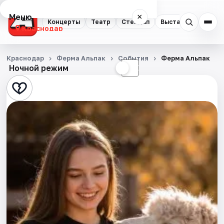
Меню
×
Концерты
Театр
Стендап
Выставки
Квест
Краснодар
Концерты
Краснодар
Ферма Альпак
События
Ферма Альпак
Ночной режим
☀
☾
Театр
Стендап
Выставки
Квесты
Экскурсии
Спорт
События