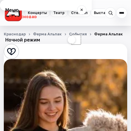
Меню
×
Концерты
Театр
Стендап
Выставки
Квест
Краснодар
Концерты
Краснодар
Ферма Альпак
События
Ферма Альпак
Ночной режим
☀
☾
Театр
Стендап
Выставки
Квесты
Экскурсии
Спорт
События