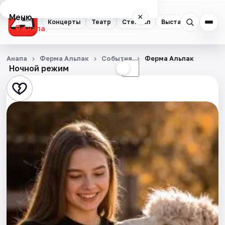
Меню
×
Концерты
Театр
Стендап
Выставки
Анапа
Концерты
Анапа
Ферма Альпак
События
Ферма Альпак
Ночной режим
☀
☾
Театр
Стендап
Выставки
События
Города
Площадки