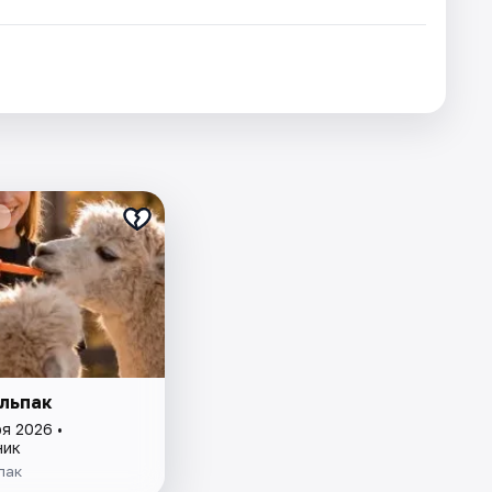
льпак
я 2026 •
ник
пак