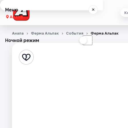
Меню
×
К
Анапа
Концерты
Анапа
Ферма Альпак
События
Ферма Альпак
Ночной режим
☀
☾
Театр
Стендап
Выставки
События
Города
Площадки