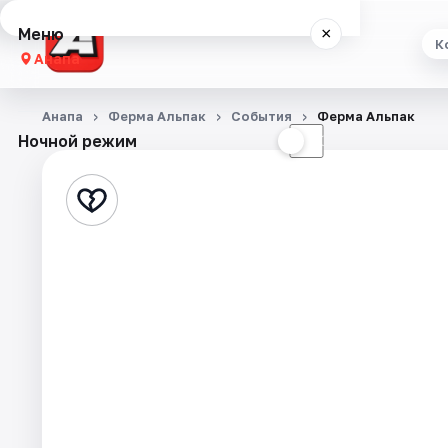
Меню
×
К
Анапа
Концерты
Анапа
Ферма Альпак
События
Ферма Альпак
Ночной режим
☀
☾
Театр
Стендап
Выставки
События
Города
Площадки