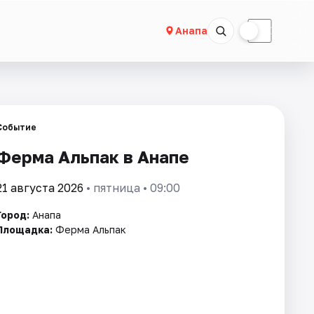
☀
☾
Анапа
Событие
Ферма Альпак в Анапе
21 августа 2026
• пятница • 09:00
Город:
Анапа
Площадка:
Ферма Альпак