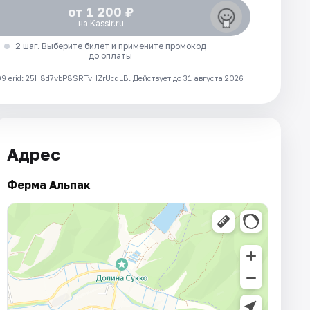
от 1 200 ₽
на Kassir.ru
2 шаг. Выберите билет и примените промокод
до оплаты
 erid: 25H8d7vbP8SRTvHZrUcdLB.
Действует до 31 августа 2026
Адрес
Ферма Альпак