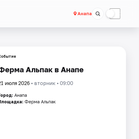
☀
☾
Анапа
Событие
Ферма Альпак в Анапе
21 июля 2026
• вторник • 09:00
Город:
Анапа
Площадка:
Ферма Альпак