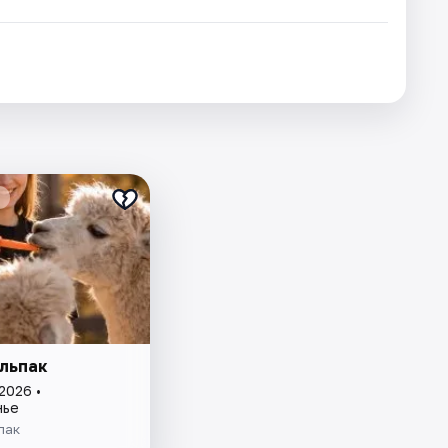
льпак
2026 •
нье
пак