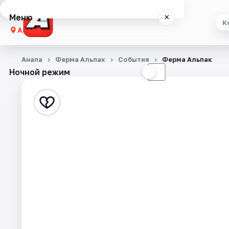
Меню
×
К
Анапа
Концерты
Анапа
Ферма Альпак
События
Ферма Альпак
Ночной режим
☀
☾
Театр
Стендап
Выставки
События
Города
Площадки