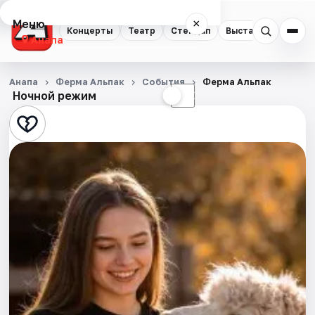
Меню
×
Концерты
Театр
Стендап
Выставки
Анапа
Концерты
Анапа
Ферма Альпак
События
Ферма Альпак
Ночной режим
☀
☾
Театр
Стендап
Выставки
События
Города
Площадки