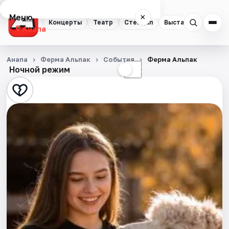
Меню
×
Концерты
Театр
Стендап
Выставки
Анапа
Концерты
Анапа
Ферма Альпак
События
Ферма Альпак
Ночной режим
☀
☾
Театр
Стендап
Выставки
События
Города
Площадки