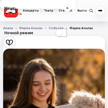
Меню
×
Концерты
Театр
Стендап
Выставки
Анапа
Концерты
Анапа
Ферма Альпак
События
Ферма Альпак
Ночной режим
☀
☾
Театр
Стендап
Выставки
События
Города
Площадки