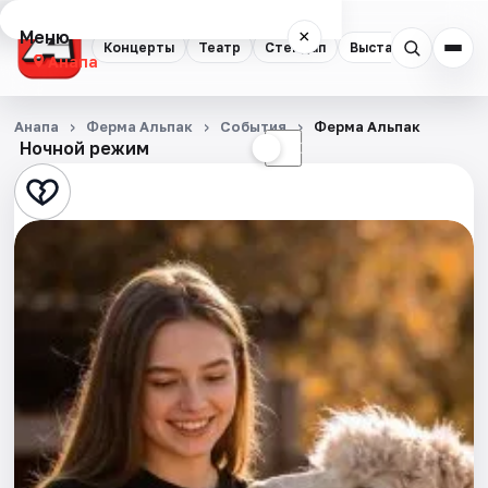
Меню
×
Концерты
Театр
Стендап
Выставки
Анапа
Концерты
Анапа
Ферма Альпак
События
Ферма Альпак
Ночной режим
☀
☾
Театр
Стендап
Выставки
События
Города
Площадки