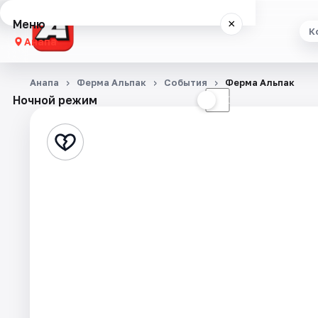
Меню
×
К
Анапа
Концерты
Анапа
Ферма Альпак
События
Ферма Альпак
Ночной режим
☀
☾
Театр
Стендап
Выставки
События
Города
Площадки