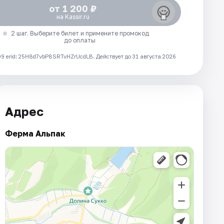
от 1 200 ₽
на Kassir.ru
2 шаг. Выберите билет и примените промокод
до оплаты
 erid: 25H8d7vbP8SRTvHZrUcdLB.
Действует до 31 августа 2026
Адрес
Ферма Альпак