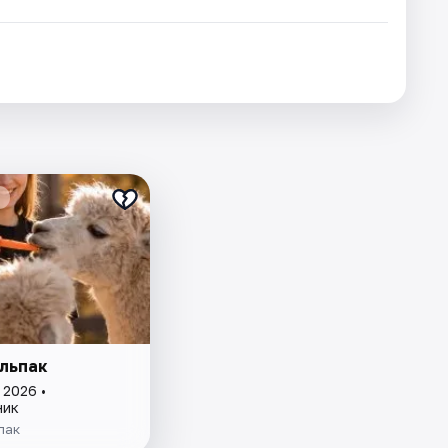
льпак
 2026 •
ник
пак