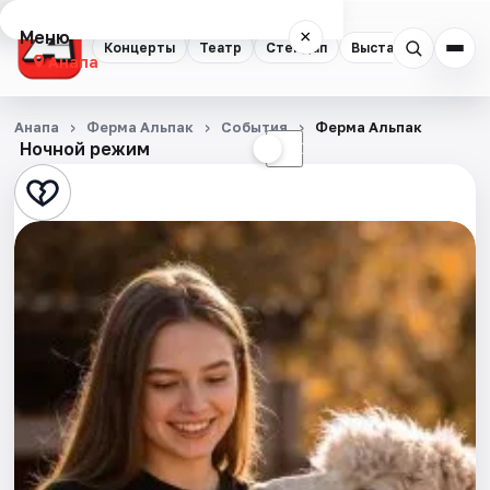
Меню
×
Концерты
Театр
Стендап
Выставки
Анапа
Концерты
Анапа
Ферма Альпак
События
Ферма Альпак
Ночной режим
☀
☾
Театр
Стендап
Выставки
События
Города
Площадки