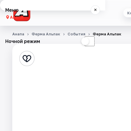
Меню
×
К
Анапа
Концерты
Анапа
Ферма Альпак
События
Ферма Альпак
Ночной режим
☀
☾
Театр
Стендап
Выставки
События
Города
Площадки