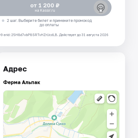
от 1 200 ₽
на Kassir.ru
2 шаг. Выберите билет и примените промокод
до оплаты
 erid: 25H8d7vbP8SRTvHZrUcdLB.
Действует до 31 августа 2026
Адрес
Ферма Альпак