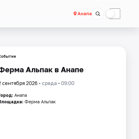
☀
☾
Анапа
Событие
Ферма Альпак в Анапе
2 сентября 2026
• среда • 09:00
Город:
Анапа
Площадка:
Ферма Альпак