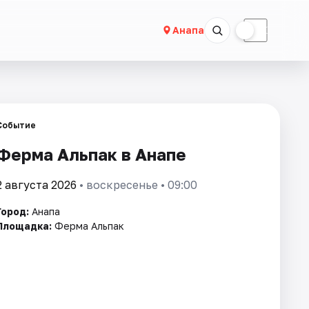
☀
☾
Анапа
Событие
Ферма Альпак в Анапе
2 августа 2026
• воскресенье • 09:00
Город:
Анапа
Площадка:
Ферма Альпак