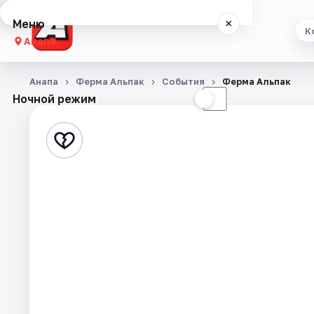
Меню
×
К
Анапа
Концерты
Анапа
Ферма Альпак
События
Ферма Альпак
Ночной режим
☀
☾
Театр
Стендап
Выставки
События
Города
Площадки