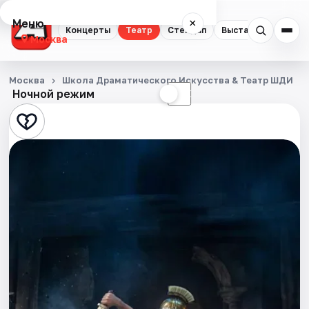
Меню
×
Концерты
Театр
Стендап
Выставки
Квест
Москва
Концерты
Москва
Школа Драматического Искусства & Театр ШДИ
Ночной режим
☀
☾
Театр
Стендап
Выставки
Квесты
Экскурсии
Спорт
События