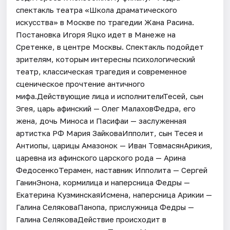
спектакль театра «Школа драматического
искусства» в Москве по трагедии Жана Расина.
Постановка Игоря Яцко идет в Манеже на
Сретенке, в центре Москвы. Спектакль подойдет
зрителям, которым интересны психологический
театр, классическая трагедия и современное
сценическое прочтение античного
мифа.Действующие лица и исполнителиТесей, сын
Эгея, царь афинский — Олег МалаховФедра, его
жена, дочь Миноса и Пасифаи — заслуженная
артистка РФ Мария ЗайковаИпполит, сын Тесея и
Антиопы, царицы Амазонок — Иван ТовмасянАрикия,
царевна из афинского царского рода — Арина
ФедосенкоТерамен, наставник Ипполита — Сергей
ГанинЭнона, кормилица и наперсница Федры —
Екатерина КузминскаяИсмена, наперсница Арикии —
Галина СеляковаПанопа, прислужница Федры —
Галина СеляковаДействие происходит в