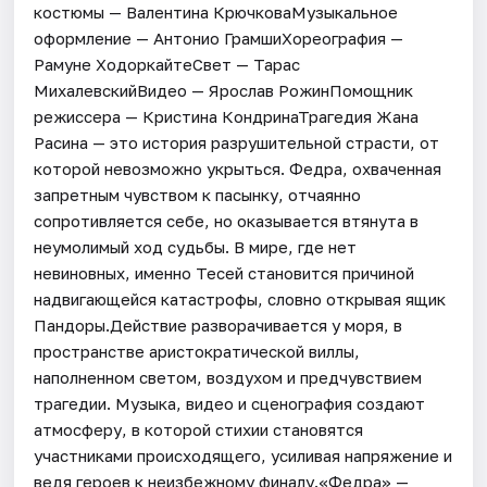
костюмы — Валентина КрючковаМузыкальное
оформление — Антонио ГрамшиХореография —
Рамуне ХодоркайтеСвет — Тарас
МихалевскийВидео — Ярослав РожинПомощник
режиссера — Кристина КондринаТрагедия Жана
Расина — это история разрушительной страсти, от
которой невозможно укрыться. Федра, охваченная
запретным чувством к пасынку, отчаянно
сопротивляется себе, но оказывается втянута в
неумолимый ход судьбы. В мире, где нет
невиновных, именно Тесей становится причиной
надвигающейся катастрофы, словно открывая ящик
Пандоры.Действие разворачивается у моря, в
пространстве аристократической виллы,
наполненном светом, воздухом и предчувствием
трагедии. Музыка, видео и сценография создают
атмосферу, в которой стихии становятся
участниками происходящего, усиливая напряжение и
ведя героев к неизбежному финалу.«Федра» —