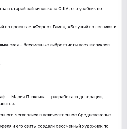
ва в старейшей киношколе США, его учебник по
й по проектам «Форест Гамп», «Бегущий по лезвию» и
шмянская – бессменные либреттисты всех мюзиклов
.
аф — Мария Плаксина — разработала декорации,
анстве.
енного мегаполиса в величественное Средневековье.
феля и его свиты создали бессменный художник по