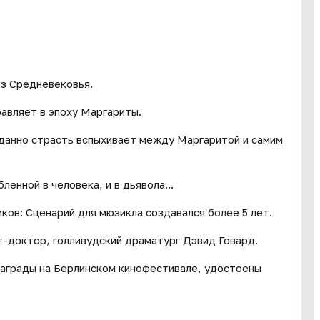
из Средневековья.
вляет в эпоху Маргариты.
иданно страсть вспыхивает между Маргаритой и самим
енной в человека, и в дьявола...
ков: Сценарий для мюзикла создавался более 5 лет.
т-доктор, голливудский драматург Дэвид Говард.
награды на Берлинском кинофестивале, удостоены