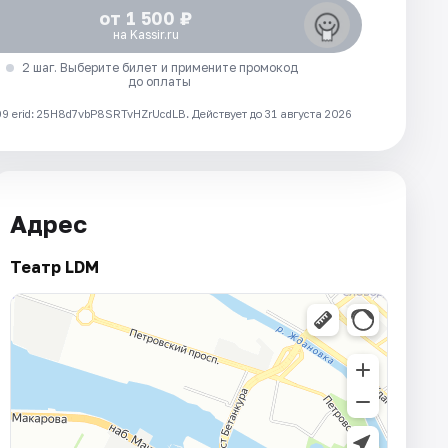
от 1 500 ₽
на Kassir.ru
2 шаг. Выберите билет и примените промокод
до оплаты
 erid: 25H8d7vbP8SRTvHZrUcdLB.
Действует до 31 августа 2026
Адрес
Театр LDM