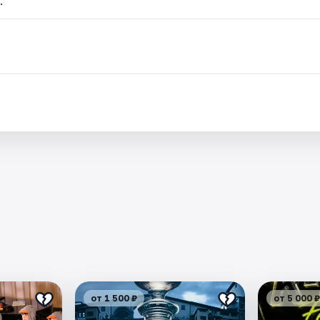
.
.
от 1 500 ₽
от 5 000 ₽