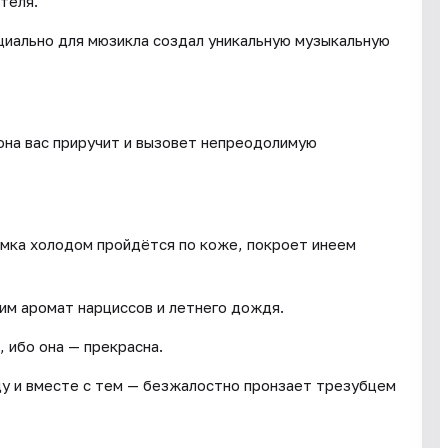
теля.
циально для мюзикла создал уникальную музыкальную
она вас приручит и вызовет непреодолимую
мка холодом пройдётся по коже, покроет инеем
им аромат нарциссов и летнего дождя.
 ибо она — прекрасна.
ду и вместе с тем — безжалостно пронзает трезубцем