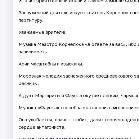
Это история о вечной любви и тайном замысле Созда
Заслуженный деятель искусств Игорь Корнелюк спе
партитуру.
Уважаемые зрители!
Музыка Маэстро Корнелюка «в ответе за вас», ибо 
зависимость.
Арии масштабны и изысканы.
Морозная мелодия заснеженного средневекового за
ресницы.
А дуэт Маргариты и Фауста окутает лёгким, чарующ
Музыка «Фауста» способна «остановить мгновение»,
Она улыбается, плачет, любит, дарит героям надеж
сердце антагониста.