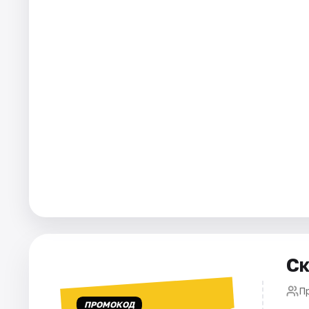
Города
Площадки
Артисты
Рейтинги
Ск
П
ПРОМОКОД