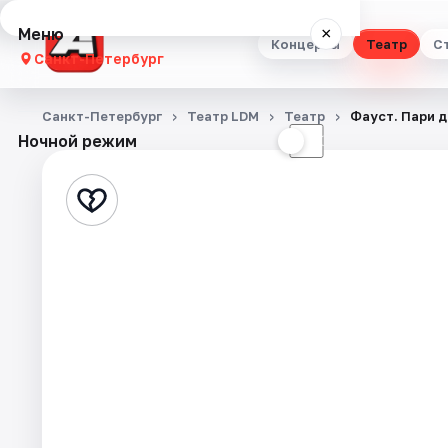
Меню
×
Концерты
Театр
С
Санкт-Петербург
Концерты
Санкт-Петербург
Театр LDM
Театр
Фауст. Пари 
Ночной режим
☀
☾
Театр
Стендап
Выставки
Квесты
Экскурсии
Спорт
События