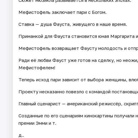
Сюжет мюзикла развивается в нескольких эпохах.
Мефистофель заключает пари с Богом.
Ставка — душа Фауста, живущего в наше время.
Приманкой для Фауста становится юная Маргарита 
Мефистофель возвращает Фаусту молодость и отпра
Ради её любви Фауст уже готов на сделку, но неож
Мефистофелем!
Теперь исход пари зависит от выбора женщины, влюбл
Проекту несказанно повезло с командой постановщи
Главный сценарист — американский режиссёр, скрип
Созданные по его сценариям кинокартины получали 
премии Эмми и т.
д..