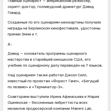
Главный сценарист — американский режиссёр,
скрипт-доктор, голливудский драматург Дэвид
Говард.
Созданные по его сценариям кинокартины получали
награды на Берлинском кинофестивале, удостоены
премии Эмми и т.
д..
Дэвид — основатель программы сценарного
мастерства в старейшей киношколе США, его
учебник по сценарному делу переведён на 7 языков.
Над сценарием также работал Джоэл Силл,
известный по проектам «Форест Гамп», «Бегущий
по лезвию» и «Терминатор-3».
Соавторами выступили Ирина Афанасьева и Мария
Ошмянская – бессменные либреттисты всех
мюзиклов продюсерской компании Makers Lab.