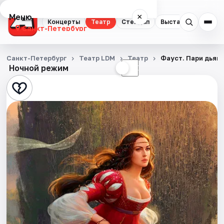
Меню
×
Концерты
Театр
Стендап
Выставки
Квест
Санкт-Петербург
Концерты
Санкт-Петербург
Театр LDM
Театр
Фауст. Пари дьяв
Ночной режим
☀
☾
Театр
Стендап
Выставки
Квесты
Экскурсии
Спорт
События