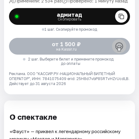
Применили: 2 534 раз
Проверено: 1 минуту назад
адмитад
Скопировать
1 шаг. Скопируйте промокод
от 1 500 ₽
на Kassir.ru
2 шаг. Выберите билет и примените промокод
до оплаты
Реклама. ООО "КАССИР.РУ-НАЦИОНАЛЬНЫЙ БИЛЕТНЫЙ
ОПЕРАТОР", ИНН: 7841075409 erid: 25H8d7vbP8SRTvHZrUcdLB.
Действует до 31 августа 2026
О спектакле
«Фауст» — приквел к легендарному российскому
мюзиклу «Мастер и Маргарита».