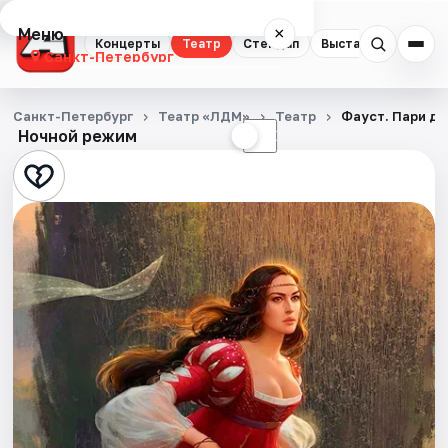
Меню
×
Концерты
Театр
Стендап
Выставки
Квест
Санкт-Петербург
Концерты
Санкт-Петербург
Театр «ЛДМ»
Театр
Фауст. Пари д
Ночной режим
☀
☾
Театр
Стендап
Выставки
Квесты
Экскурсии
Спорт
События