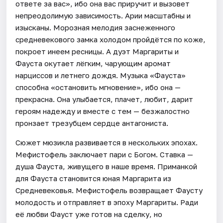
ответе за вас», ибо она вас приручит и вызовет
непреодолимую зависимость. Арии масштабны и
изысканы. Морозная мелодия заснеженного
средневекового замка холодом пройдётся по коже,
покроет инеем ресницы. А дуэт Маргариты и
Фауста окутает лёгким, чарующим аромат
нарциссов и летнего дождя. Музыка «Фауста»
способна «остановить мгновение», ибо она —
прекрасна. Она улыбается, плачет, любит, дарит
героям надежду и вместе с тем — безжалостно
пронзает трезубцем сердце антагониста.
Сюжет мюзикла развивается в нескольких эпохах.
Мефистофель заключает пари с Богом. Ставка —
душа Фауста, живущего в наше время. Приманкой
для Фауста становится юная Маргарита из
Средневековья. Мефистофель возвращает Фаусту
молодость и отправляет в эпоху Маргариты. Ради
её любви Фауст уже готов на сделку, но