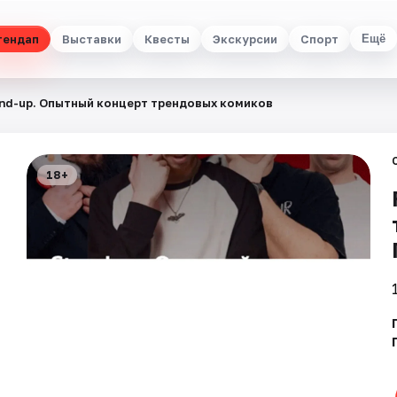
тендап
Выставки
Квесты
Экскурсии
Спорт
Ещё
and-up. Опытный концерт трендовых комиков
18+