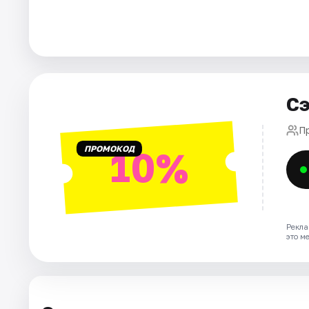
Города
Площадки
Сэ
Артисты
П
Рейтинги
ПРОМОКОД
10%
Рекла
это м