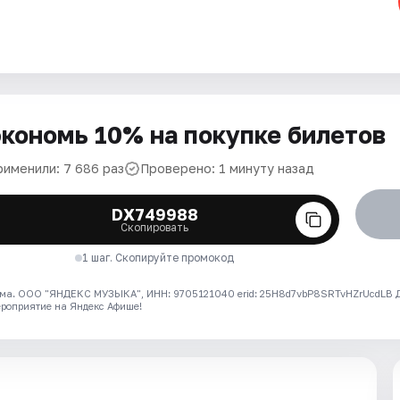
кономь 10% на покупке билетов
рименили: 7 686 раз
Проверено: 1 минуту назад
DX749988
Скопировать
1 шаг. Скопируйте промокод
ма. ООО "ЯНДЕКС МУЗЫКА", ИНН: 9705121040 erid: 25H8d7vbP8SRTvHZrUcdLB
ероприятие на Яндекс Афише!