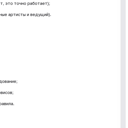
т, это точно работает);
зные артисты и ведущий).
дование;
висов;
равила.