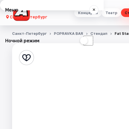
Меню
×
Концерты
Театр
С
Санкт-Петербург
Концерты
Санкт-Петербург
POPRAVKA BAR
Стендап
Fat St
Ночной режим
☀
☾
Театр
Стендап
Выставки
Квесты
Экскурсии
Спорт
События