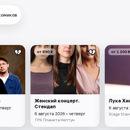
комиков
от 890 ₽
от 1 200 ₽
в
Женский концерт.
Лука Хи
Стендап
етверг
6 августа 
6 августа 2026 • четверг
Stage Stan
ТРК Планета Нептун