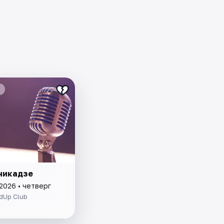
никадзе
2026 • четверг
dUp Club