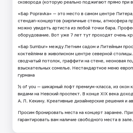
сковорода (которую реально поджигают прямо при в
«Бар Popravka» — это место в самом центре Питера
стендап-концертов (кирпичные стены, атмосфера пр
можно увидеть артиста из любой точки бара. Проф
оборудование. Вот уже 7 лет тут проходят очень к
«Бар Sumbur» между Летним садом и Литейным прос
коктейлями в живописном центре северной столицы
сводчатый потолок, граффити на стене, неоновая п
взыскательных сомелье. Нестандартное меню европ
гурмана
½ of you — шикарный лофт премиум-класса, из око
видами на Невский проспект. В конце XIX века дох
А. Л. Кекину. Креативные дизайнерские решения и 
Просим бронировать места на концерт заранее. При
гарантировать вам наличие свободного места в зале.